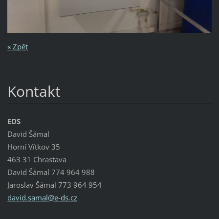
« Zpět
Kontakt
EDS
David Šámal
Horní Vítkov 35
463 31 Chrastava
David Šámal 774 964 988
Jaroslav Šámal 773 964 954
david.sa
mal@e-ds
.cz